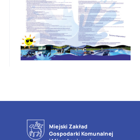
Kąpielisko
Kontakt
Cennik
Regulamin kąpieliska
Badania wody
Kontakt
Miejski Zakład
Gospodarki Komunalnej