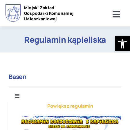
Przejdź
Miejski Zakład
do
Gospodarki Komunalnej
Tog
i Mieszkaniowej
zawartości
Navi
Usługi
Open
Regulamin kąpieliska
Inwestycje
E-faktura
Basen
IBO
Cennik
Toggle
Do pobrania
Navigation
Powiększ regulamin
Basen wewnętrzny
O MZGKiM